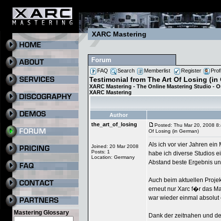
XARC Mastering
Forum
FAQ
Search
Memberlist
Register
Prof
Testimonial from The Art Of Losing (in
XARC Mastering - The Online Mastering Studio - 
XARC Mastering
Author
the_art_of_losing
Posted: Thu Mar 20, 2008 8
Of Losing (in German)
Als ich vor vier Jahren ei
Joined: 20 Mar 2008
Posts: 1
habe ich diverse Studios e
Location: Germany
Abstand beste Ergebnis un
Auch beim aktuellen Proje
erneut nur Xarc f�r das M
war wieder einmal absolut 
Mastering Glossary
Dank der zeitnahen und de