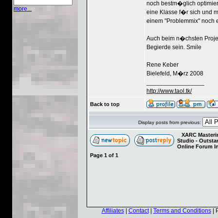
noch bestm�glich optimier
more...
eine Klasse f�r sich und m
einem "Problemmix" noch e
Auch beim n�chsten Projek
Begierde sein. Smile
Rene Keber
Bielefeld, M�rz 2008
_________________
http://www.taol.tk/
Back to top
Display posts from previous:
XARC Masterin
Studio - Outst
Online Forum I
Page
1
of
1
Affiliates
|
Contact
|
Terms and Conditions
| 